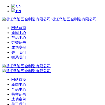
CN
EN
浙江坚迪五金制造有限公司
网站首页
新闻中心
产品中心
荣誉证书
成功案例
关于我们
联系我们
网站首页
新闻中心
产品中心
荣誉证书
成功案例
关于我们