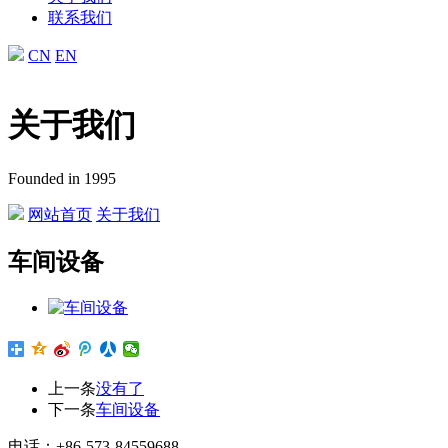
联系我们
CN
EN
关于我们
Founded in 1995
网站首页
关于我们
车间设备
上一条
没有了
下一条
车间设备
电话：+86-573-84559688