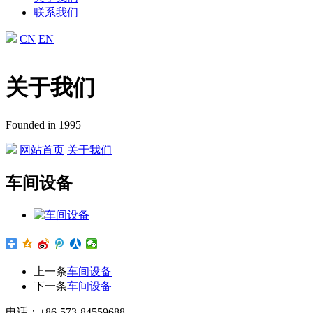
联系我们
CN
EN
关于我们
Founded in 1995
网站首页
关于我们
车间设备
上一条
车间设备
下一条
车间设备
电话：+86-573-84559688