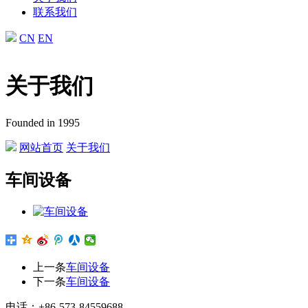
联系我们
CN
EN
关于我们
Founded in 1995
网站首页
关于我们
车间设备
上一条
车间设备
下一条
车间设备
电话：+86-573-84559688