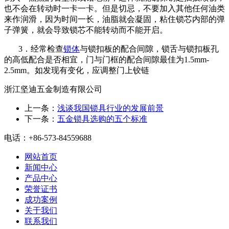
也不会在转动时一卡一卡。但是切忌，不要加入其他任何油类
来作润滑，因为时间一长，油脂就会凝固，粘住锁芯内部的弹
子弹簧，就会导致锁芯不能转动而不能开启。
3．经常检查
锁体
与锁扣板的配合间隙，锁舌与锁扣板孔
的高低配合是否相宜，门与门框的配合间隙最佳为1.5mm-
2.5mm。如发现有变化，应调整门上铰链
浙江坚迪五金制造有限公司
上一条
：
浅谈我国锁具行业的发展前景
下一条
：
五金锁具选购的五个标准
电话：+86-573-84559688
网站首页
新闻中心
产品中心
荣誉证书
成功案例
关于我们
联系我们